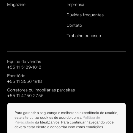
Magazine
Imprensa
Dúvidas frequentes
Cadastrar
Contato
Trabalhe conosco
Equipe de vendas
+55 11 5189-1818
Escritório
+55 11 3550 1818
Corretores ou imobiliárias parceiras
+55 11 4750 2755
Portal Parcerias
Para garantir a segurança e melhorar a experiência do usuário,
este site utiliza cookies de acordo com a
Política de
Privacidade
da Idea!Zarvos. Para continuar navegando você
deverá estar ciente e concordar com estas condições.