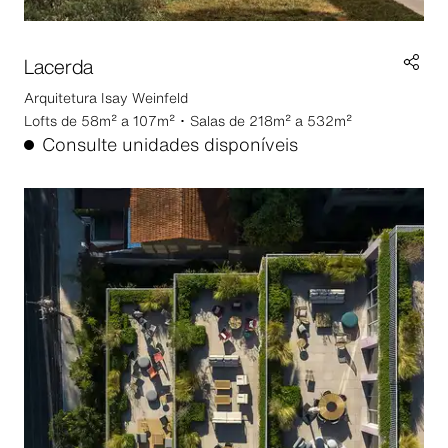
Lacerda
Arquitetura
Isay Weinfeld
Lofts de 58m² a 107m² ･ Salas de 218m² a 532m²
Consulte unidades disponíveis