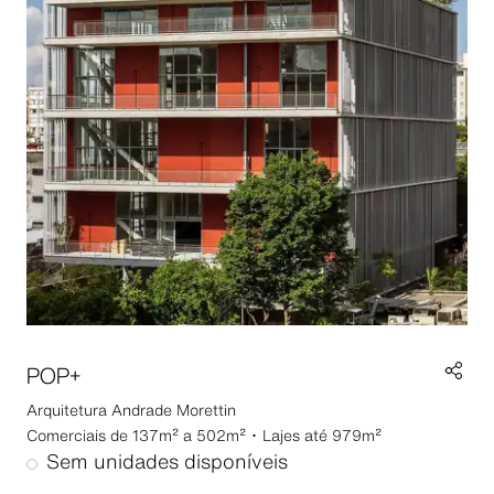
POP+
Arquitetura
Andrade Morettin
Comerciais de 137m² a 502m² ･ Lajes até 979m²
Sem unidades disponíveis