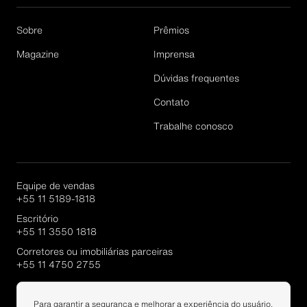
Email*
Sobre
Prêmios
Magazine
Imprensa
Dúvidas frequentes
Cadastrar
Contato
Trabalhe conosco
Equipe de vendas
+55 11 5189-1818
Escritório
+55 11 3550 1818
Corretores ou imobiliárias parceiras
+55 11 4750 2755
Portal Parcerias
Para garantir a segurança e melhorar a experiência do usuário,