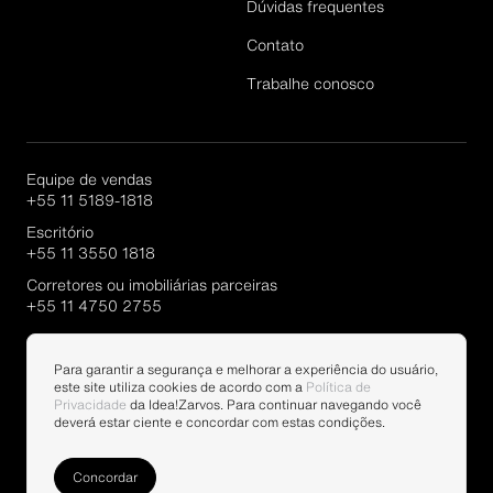
Dúvidas frequentes
Cadastrar
Contato
Trabalhe conosco
Equipe de vendas
+55 11 5189-1818
Escritório
+55 11 3550 1818
Corretores ou imobiliárias parceiras
+55 11 4750 2755
Portal Parcerias
Para garantir a segurança e melhorar a experiência do usuário,
este site utiliza cookies de acordo com a
Política de
Privacidade
da Idea!Zarvos. Para continuar navegando você
deverá estar ciente e concordar com estas condições.
Concordar