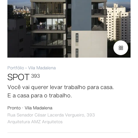
Portfólio
•
Vila Madalena
SPOT
393
Você vai querer levar trabalho para casa.
E a casa para o trabalho.
Pronto · Vila Madalena
Rua Senador César Lacerda Vergueiro, 393
Arquitetura
AMZ Arquitetos