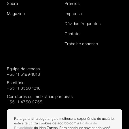
Sobre
Prêmios
Magazine
Imprensa
Dúvidas frequentes
Cadastrar
Contato
Trabalhe conosco
Equipe de vendas
+55 11 5189-1818
Escritório
+55 11 3550 1818
Corretores ou imobiliárias parceiras
+55 11 4750 2755
Portal Parcerias
Para garantir a segurança e melhorar a experiência do usuário,
este site utiliza cookies de acordo com a
Política de
Privacidade
da Idea!Zarvos. Para continuar navegando você