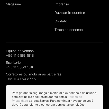
Magazine
Imprensa
Dúvidas frequentes
Cadastrar
Contato
Trabalhe conosco
Equipe de vendas
+55 11 5189-1818
Escritório
+55 11 3550 1818
Corretores ou imobiliárias parceiras
+55 11 4750 2755
Portal Parcerias
Para garantir a segurança e melhorar a experiência do usuário,
este site utiliza cookies de acordo com a
Política de
Privacidade
da Idea!Zarvos. Para continuar navegando você
deverá estar ciente e concordar com estas condições.