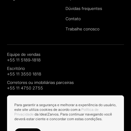
Dúvidas frequentes
Cadastrar
Contato
Trabalhe conosco
Equipe de vendas
+55 11 5189-1818
Escritório
+55 11 3550 1818
Corretores ou imobiliárias parceiras
+55 11 4750 2755
Portal Parcerias
Para garantir a segurança e melhorar a experiência do usuário,
este site utiliza cookies de acordo com a
Política de
Privacidade
da Idea!Zarvos. Para continuar navegando você
deverá estar ciente e concordar com estas condições.